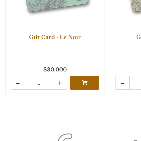
Gift Card - Le Noir
G
$30.000
-
+
-