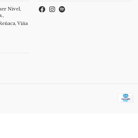
er Nivel,
.,
Reñaca, Viña